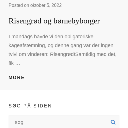
Posted on
oktober 5, 2022
Risengrød og børnebyborger
I mandags havde vi den obligatoriske
kageafstemning, og denne gang var der ingen
tvivl om vinderen: Risengrød!Samtidig med det,
fik …
RISENGRØD
MORE
OG
BØRNEBYBORGER
SØG PÅ SIDEN
Search
SE
for: