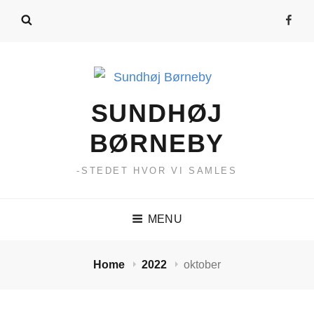
Følg
med
på
FB
SUNDHØJ
BØRNEBY
-STEDET HVOR VI SAMLES
MENU
Home
2022
oktober